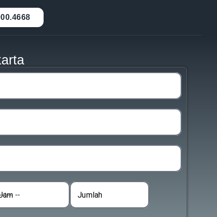
000.4668
arta
Jam
Jumlah