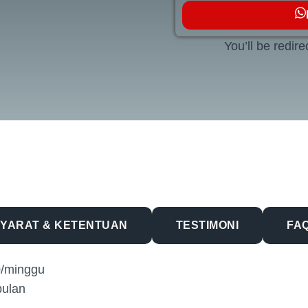
You’ll be redir
YARAT & KETENTUAN
TESTIMONI
FA
0/minggu
bulan