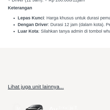
+ Driver (12 Jam): + Rp 200.000/12jam
Keterangan
Lepas Kunci
: Harga khusus untuk durasi pem
Dengan Driver
: Durasi 12 jam (dalam kota). 
Luar Kota
: Silahkan tanya admin di tombol wh
Lihat juga unit lainnya...
Av
ju
T
M
Tr
Ka