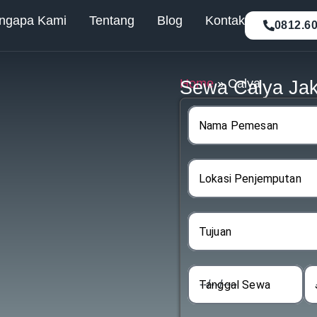
ngapa Kami
Tentang
Blog
Kontak
0812.6
Home
»
Calya
Sewa Calya Jak
Nama Pemesan
Lokasi Penjemputan
Tujuan
Tanggal Sewa