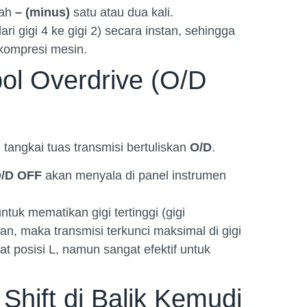
rah
– (minus)
satu atau dua kali.
ri gigi 4 ke gigi 2) secara instan, sehingga
kompresi mesin.
l Overdrive (O/D
 tangkai tuas transmisi bertuliskan
O/D
.
/D OFF
akan menyala di panel instrumen
tuk mematikan gigi tertinggi (gigi
tan, maka transmisi terkunci maksimal di gigi
 posisi L, namun sangat efektif untuk
hift di Balik Kemudi