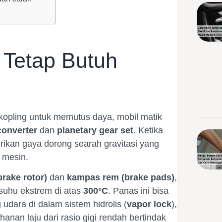
 Tetap Butuh
kopling untuk memutus daya, mobil matik
converter
dan
planetary gear set
. Ketika
ikan gaya dorong searah gravitasi yang
 mesin.
rake rotor)
dan
kampas rem (brake pads)
,
suhu ekstrem di atas
300°C
. Panas ini bisa
ara di dalam sistem hidrolis (
vapor lock
),
anan laju dari rasio gigi rendah bertindak