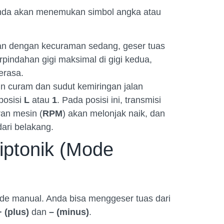
Anda akan menemukan simbol angka atau
an dengan kecuraman sedang, geser tuas
pindahan gigi maksimal di gigi kedua,
erasa.
in curam dan sudut kemiringan jalan
posisi
L
atau
1
. Pada posisi ini, transmisi
ran mesin (
RPM
) akan melonjak naik, dan
dari belakang.
iptonik (Mode
de manual. Anda bisa menggeser tuas dari
+ (plus)
dan
– (minus)
.