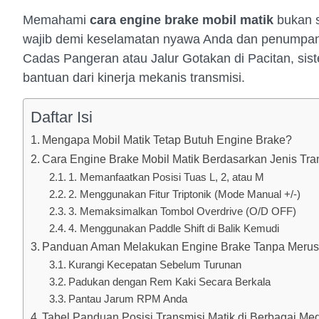
Memahami
cara engine brake mobil matik
bukan s
wajib demi keselamatan nyawa Anda dan penumpang. 
Cadas Pangeran atau Jalur Gotakan di Pacitan, s
bantuan dari kinerja mekanis transmisi.
Daftar Isi
Mengapa Mobil Matik Tetap Butuh Engine Brake?
Cara Engine Brake Mobil Matik Berdasarkan Jenis Tra
1. Memanfaatkan Posisi Tuas L, 2, atau M
2. Menggunakan Fitur Triptonik (Mode Manual +/-)
3. Memaksimalkan Tombol Overdrive (O/D OFF)
4. Menggunakan Paddle Shift di Balik Kemudi
Panduan Aman Melakukan Engine Brake Tanpa Merus
Kurangi Kecepatan Sebelum Turunan
Padukan dengan Rem Kaki Secara Berkala
Pantau Jarum RPM Anda
Tabel Panduan Posisi Transmisi Matik di Berbagai Me