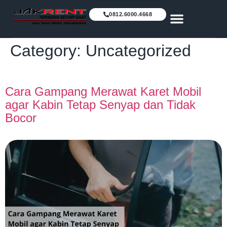
0812.6000.4668
Daftar Harga
Mengapa Kami
Category:
Uncategorized
Cara Gampang Merawat Karet Mobil
agar Kabin Tetap Senyap dan Tidak
Bocor