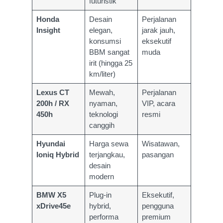
futuristik
Honda
Desain
Perjalanan
Insight
elegan,
jarak jauh,
konsumsi
eksekutif
BBM sangat
muda
irit (hingga 25
km/liter)
Lexus CT
Mewah,
Perjalanan
200h / RX
nyaman,
VIP, acara
450h
teknologi
resmi
canggih
Hyundai
Harga sewa
Wisatawan,
Ioniq Hybrid
terjangkau,
pasangan
desain
modern
BMW X5
Plug-in
Eksekutif,
xDrive45e
hybrid,
pengguna
performa
premium