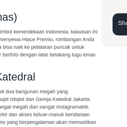
nas)
Sha
simbol kemerdekaan Indonesia, kawasan ini
n menyewa Hiace Premio, rombongan Anda
 bisa naik ke pelataran puncak untuk
ar berfoto dengan latar belakang tugu emas
Katedral
apat dua bangunan megah yang
id Istiqlal dan Gereja Katedral Jakarta.
t sangat megah dan sangat
Instagramable
.
ir dan akses keluar-masuk kendaraan
remio yang berpengalaman akan memastikan