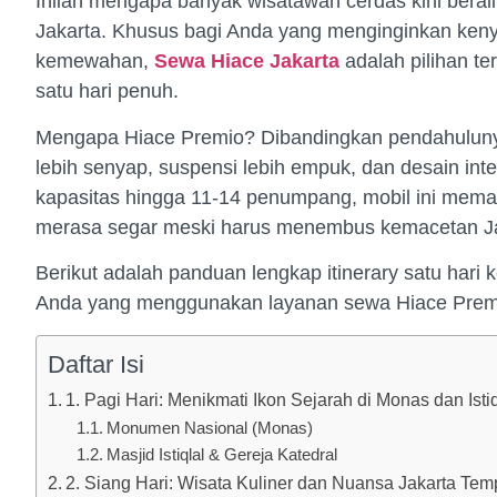
Inilah mengapa banyak wisatawan cerdas kini bera
Jakarta. Khusus bagi Anda yang menginginkan ken
kemewahan,
Sewa Hiace
Jakarta
adalah pilihan t
satu hari penuh.
Mengapa Hiace Premio? Dibandingkan pendahuluny
lebih senyap, suspensi lebih empuk, dan desain int
kapasitas hingga 11-14 penumpang, mobil ini mema
merasa segar meski harus menembus kemacetan Ja
Berikut adalah panduan lengkap itinerary satu hari 
Anda yang menggunakan layanan sewa Hiace Prem
Daftar Isi
1. Pagi Hari: Menikmati Ikon Sejarah di Monas dan Istiq
Monumen Nasional (Monas)
Masjid Istiqlal & Gereja Katedral
2. Siang Hari: Wisata Kuliner dan Nuansa Jakarta Te