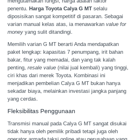
mengutamakan fungsi, harga adalah faktor
penentu.
Harga Toyota Calya G MT
selalu
diposisikan sangat kompetitif di pasaran. Sebagai
varian manual kelas atas, ia menawarkan
value for
money
yang sulit ditandingi.
Memilih varian G MT berarti Anda mendapatkan
paket lengkap: kapasitas 7 penumpang, irit bahan
bakar, fitur yang memadai, dan yang tak kalah
penting,
resale value
(nilai jual kembali) yang tinggi,
ciri khas dari merek Toyota. Kombinasi ini
menjadikan pembelian Calya G MT bukan hanya
sekadar biaya, melainkan investasi jangka panjang
yang cerdas.
Fleksibilitas Penggunaan
Transmisi manual pada Calya G MT sangat disukai
tidak hanya oleh pemilik pribadi tetapi juga oleh
operator armada taksi online atau perusahaan yang