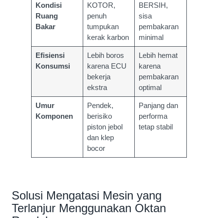
Kondisi
KOTOR,
BERSIH,
Ruang
penuh
sisa
Bakar
tumpukan
pembakaran
kerak karbon
minimal
Efisiensi
Lebih boros
Lebih hemat
Konsumsi
karena ECU
karena
bekerja
pembakaran
ekstra
optimal
Umur
Pendek,
Panjang dan
Komponen
berisiko
performa
piston jebol
tetap stabil
dan klep
bocor
Solusi Mengatasi Mesin yang
Terlanjur Menggunakan Oktan